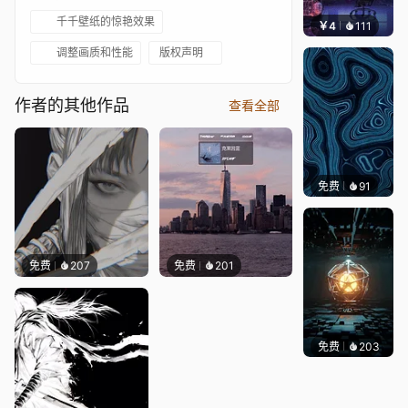
千千壁纸的惊艳效果
￥4
111
楚梦缘
调整画质和性能
版权声明
作者的其他作品
查看全部
免费
91
Parme
免费
207
免费
201
免费
203
Meowl