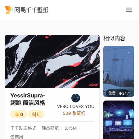
YessirSupra-超跑 简洁风格
精选
YessirSupra-超跑 简洁风格
相似内容
免费
247
Syxap
YessirSupra-
超跑 简洁风格
VERO LOVES YOU
509 张壁纸
0
科幻
千千动态格式
静态壁纸
3.15M
仅商用