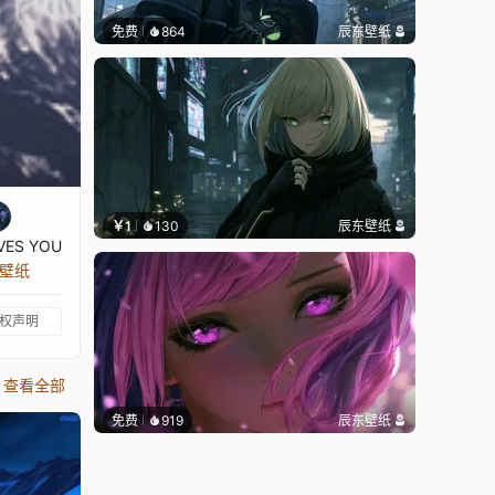
免费
864
辰东壁纸
￥1
130
辰东壁纸
VES YOU
张壁纸
权声明
查看全部
免费
919
辰东壁纸