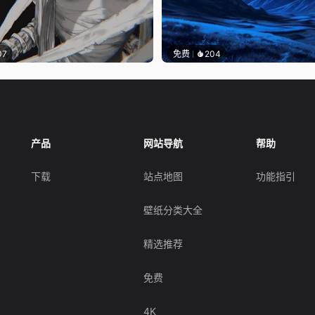
07
免费
204
产品
网站导航
帮助
下载
站点地图
功能指引
壁纸分类大全
精选推荐
免费
4K