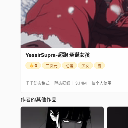
YessirSupra-超跑 圣诞女孩
0
二次元
动漫
少女
雪
千千动态格式
静态壁纸
3.14M
仅个人使用
作者的其他作品