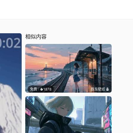
相似内容
免费
1878
辰东壁纸