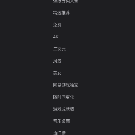
壁纸分类大全
精选推荐
免费
4K
二次元
风景
美女
网易游戏独家
随时间变化
游戏成就墙
音乐桌面
热门榜