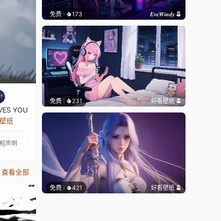
免费
173
𝑬𝒗𝒆𝑾𝒊𝒏𝒅𝒚
免费
231
好看壁纸
VES YOU
张壁纸
权声明
查看全部
免费
421
好看壁纸