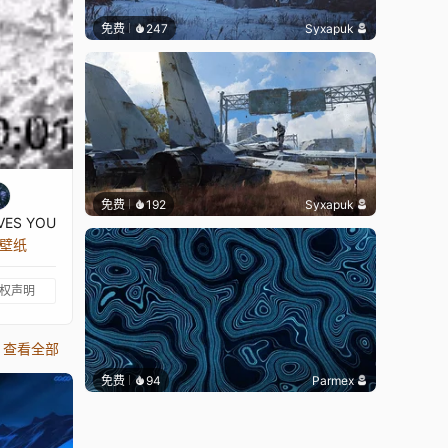
免费
247
Syxapuk
免费
192
Syxapuk
VES YOU
张壁纸
权声明
查看全部
免费
94
Parmex