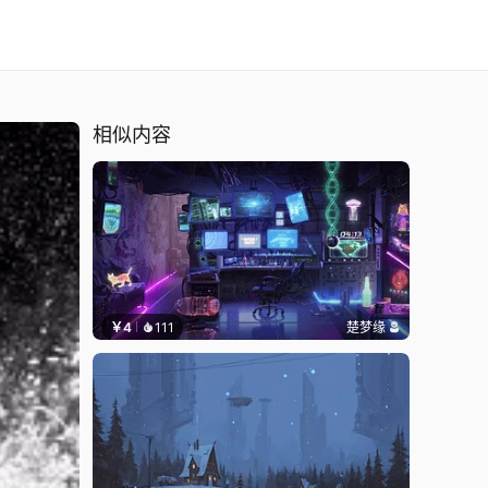
相似内容
￥4
111
楚梦缘