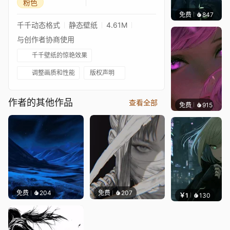
粉色
免费
847
辰东壁
千千动态格式
静态壁纸
4.61M
与创作者协商使用
千千壁纸的惊艳效果
调整画质和性能
版权声明
作者的其他作品
查看全部
免费
915
辰东壁
免费
204
免费
207
￥1
130
辰东