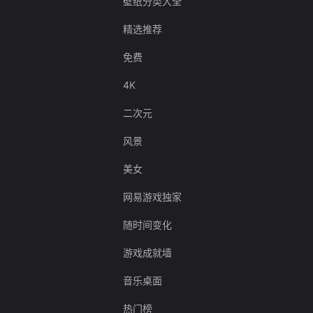
壁纸分类大全
精选推荐
免费
4K
二次元
风景
美女
网易游戏独家
随时间变化
游戏成就墙
音乐桌面
热门榜