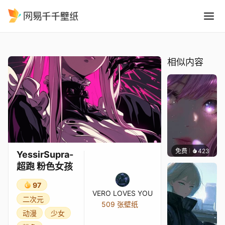
YessirSupra-超跑 粉色女孩
精选
YessirSupra-超跑 粉色女孩
相似内容
免费
423
辰东壁
YessirSupra-
超跑 粉色女孩
97
VERO LOVES YOU
二次元
509 张壁纸
动漫
少女