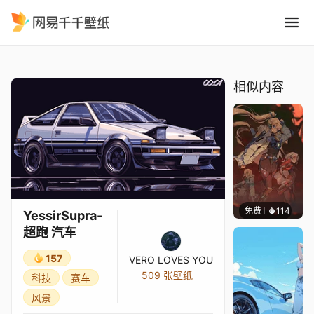
YessirSupra-超跑 汽车
精选
YessirSupra-超跑 汽车
相似内容
免费
114
Nesu
YessirSupra-
超跑 汽车
157
VERO LOVES YOU
509 张壁纸
科技
赛车
风景