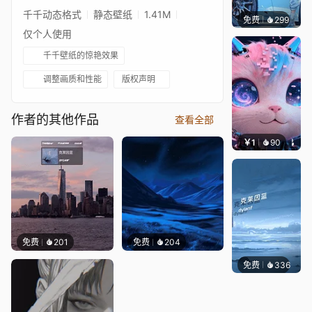
千千动态格式
静态壁纸
1.41M
免费
299
Ado
仅个人使用
千千壁纸的惊艳效果
调整画质和性能
版权声明
作者的其他作品
查看全部
￥1
90
叮叮当
免费
201
免费
204
免费
336
冰茶Ln