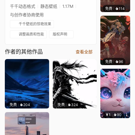
千千动态格式
静态壁纸
1.17M
免费
114
Nesu
与创作者协商使用
千千壁纸的惊艳效果
调整画质和性能
版权声明
作者的其他作品
查看全部
免费
96
Nesu
免费
204
免费
324
￥1
90
叮叮当