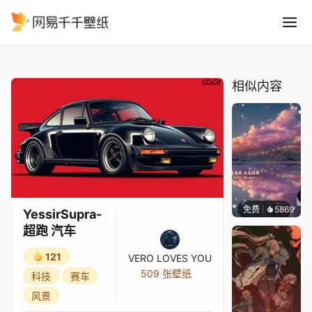
YessirSupra-超跑 汽车
精选
YessirSupra-超跑 汽车
相似内容
免费
5869
冰茶L
YessirSupra-
超跑 汽车
121
VERO LOVES YOU
509 张壁纸
科技
赛车
风景