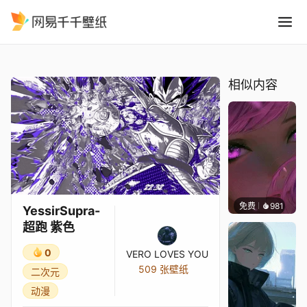
YessirSupra-超跑 紫色
精选
YessirSupra-超跑 紫色
相似内容
免费
981
辰东壁
YessirSupra-
超跑 紫色
0
VERO LOVES YOU
509 张壁纸
二次元
动漫