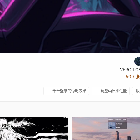
VERO LO
509 
千千壁纸的惊艳效果
调整画质和性能
版