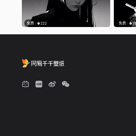
免费
222
免费
1