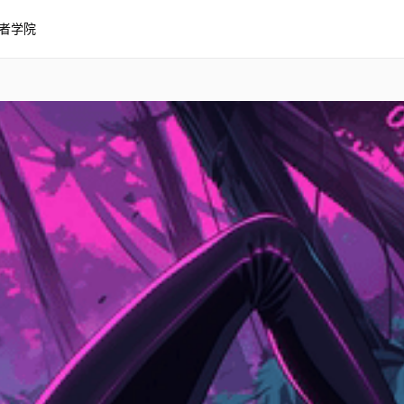
者学院
女孩