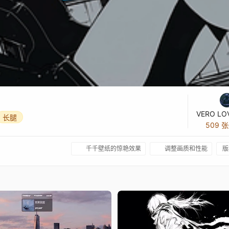
VERO LO
长腿
509 
千千壁纸的惊艳效果
调整画质和性能
版