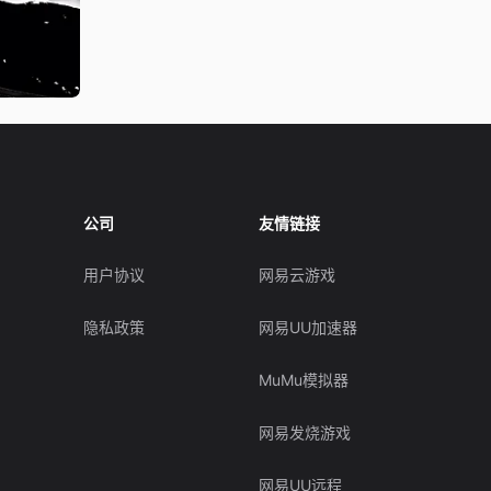
公司
友情链接
用户协议
网易云游戏
隐私政策
网易UU加速器
MuMu模拟器
网易发烧游戏
网易UU远程