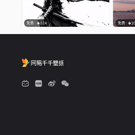
免费
324
免费
2