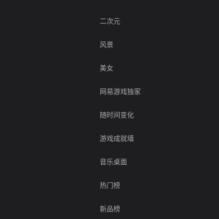
二次元
风景
美女
网易游戏独家
随时间变化
游戏成就墙
音乐桌面
热门榜
新品榜