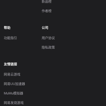
新品榜
作者榜
帮助
公司
功能指引
用户协议
隐私政策
友情链接
网易云游戏
网易UU加速器
MuMu模拟器
网易发烧游戏