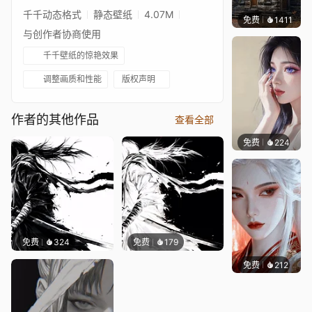
千千动态格式
静态壁纸
4.07M
免费
1411
Salyu
与创作者协商使用
千千壁纸的惊艳效果
调整画质和性能
版权声明
作者的其他作品
查看全部
免费
224
渔小小
免费
324
免费
179
免费
212
渔小小