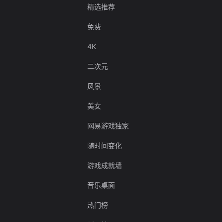
精选推荐
免费
4K
二次元
风景
美女
网易游戏独家
随时间变化
游戏成就墙
音乐桌面
热门榜