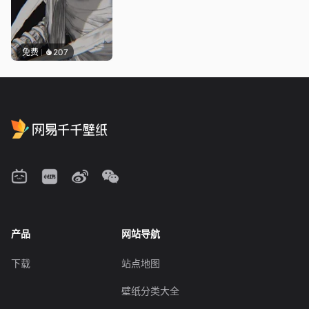
免费
207
产品
网站导航
下载
站点地图
壁纸分类大全