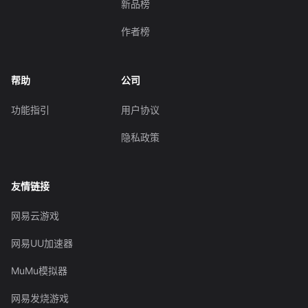
新品榜
作者榜
帮助
公司
功能指引
用户协议
隐私政策
友情链接
网易云游戏
网易UU加速器
MuMu模拟器
网易发烧游戏