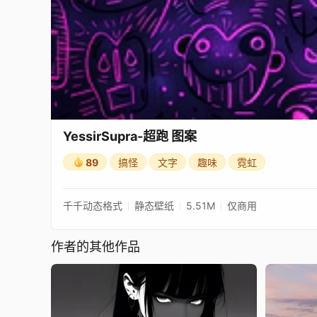
YessirSupra-超跑 图案
89
搞怪
文字
趣味
霓虹
千千动态格式
静态壁纸
5.51M
仅商用
作者的其他作品