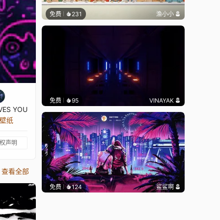
免费
231
渔小小
免费
95
VINAYAK
VES YOU
张壁纸
权声明
查看全部
免费
124
鲨鲨啊