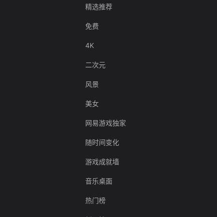
精选推荐
免费
4K
二次元
风景
美女
网易游戏独家
随时间变化
游戏成就墙
音乐桌面
热门榜