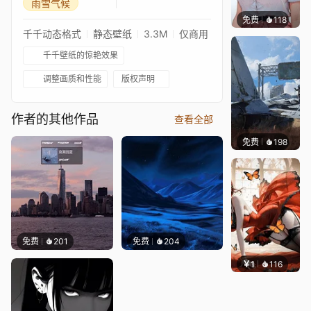
雨雪气候
免费
118
渔小小
千千动态格式
静态壁纸
3.3M
仅商用
千千壁纸的惊艳效果
调整画质和性能
版权声明
作者的其他作品
查看全部
免费
198
Syxap
免费
201
免费
204
￥1
116
渔小小