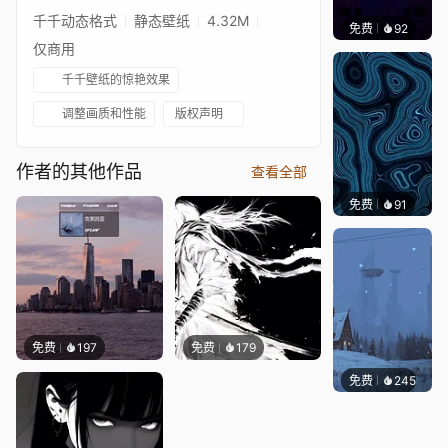
千千动态格式
静态壁纸
4.32M
免费
92
VINAY
仅商用
千千壁纸的惊艳效果
调整画质和性能
版权声明
作者的其他作品
查看全部
免费
91
Parme
免费
197
免费
179
免费
245
Syxap