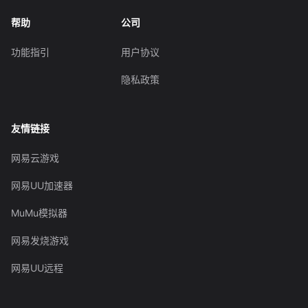
帮助
公司
功能指引
用户协议
隐私政策
友情链接
网易云游戏
网易UU加速器
MuMu模拟器
网易发烧游戏
网易UU远程