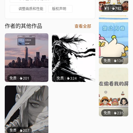
￥1
782
渔小小
调整画质和性能
版权声明
作者的其他作品
查看全部
免费
136
渔小小
免费
201
免费
324
免费
235
渔小小
免费
207