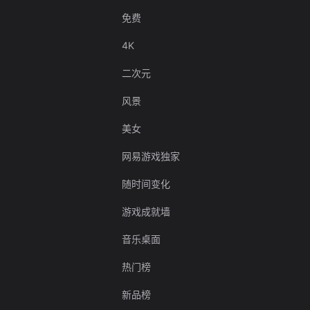
免费
4K
二次元
风景
美女
网易游戏独家
随时间变化
游戏成就墙
音乐桌面
热门榜
新品榜