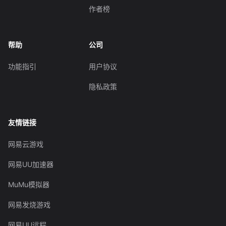
作者榜
帮助
公司
功能指引
用户协议
隐私政策
友情链接
网易云游戏
网易UU加速器
MuMu模拟器
网易发烧游戏
网易UU远程