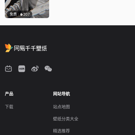
免费
207
产品
网站导航
下载
站点地图
壁纸分类大全
精选推荐