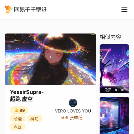
YessirSupra-超跑 虚空
精选
YessirSupra-超跑 虚空
相似内容
免费
108
Asuki
YessirSupra-
超跑 虚空
89
VERO LOVES YOU
509 张壁纸
动漫
科幻
霓虹