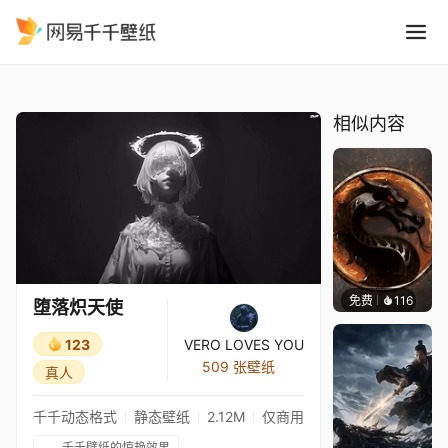
堕落炽天使
精选
堕落炽天使
相似内容
免费
116
ender
堕落炽天使
123
VERO LOVES YOU
509 张壁纸
真人
千千动态格式
静态壁纸
2.12M
仅商用
千千壁纸的惊艳效果