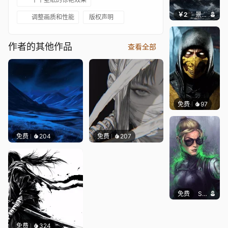
￥2
景毅6688
调整画质和性能
版权声明
作者的其他作品
查看全部
免费
97
ender
免费
204
免费
207
免费
SomethingEPIC
免费
324