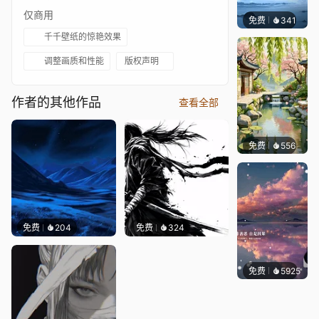
仅商用
免费
341
冰茶Ln
千千壁纸的惊艳效果
调整画质和性能
版权声明
作者的其他作品
查看全部
免费
556
渔小小
免费
204
免费
324
免费
5925
冰茶L