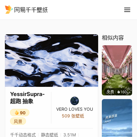
YessirSupra-超跑 抽象
精选
YessirSupra-超跑 抽象
相似内容
免费
160
渔小小
YessirSupra-
超跑 抽象
VERO LOVES YOU
90
509 张壁纸
风景
千千动态格式
静态壁纸
3.51M