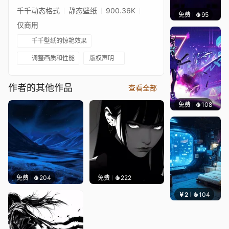
千千动态格式
静态壁纸
900.36K
免费
95
VINAY
仅商用
千千壁纸的惊艳效果
调整画质和性能
版权声明
作者的其他作品
查看全部
免费
108
Asuki
免费
204
免费
222
￥2
104
小皮