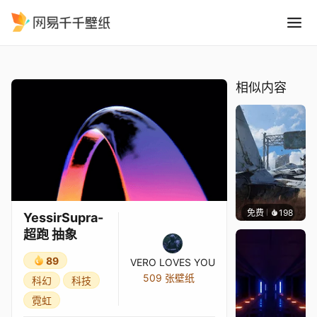
YessirSupra-超跑 抽象
精选
YessirSupra-超跑 抽象
相似内容
免费
198
Syxap
YessirSupra-
超跑 抽象
89
VERO LOVES YOU
509 张壁纸
科幻
科技
霓虹