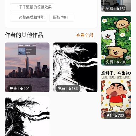
千千壁纸的惊艳效果
免费
167
渔小小
调整画质和性能
版权声明
作者的其他作品
查看全部
免费
738
渔小小
免费
201
免费
183
￥1
782
渔小小