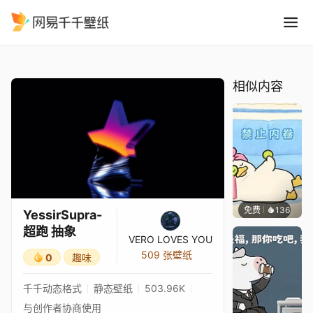
YessirSupra-超跑 抽象
精选
YessirSupra-超跑 抽象
相似内容
免费
136
渔小小
YessirSupra-
超跑 抽象
VERO LOVES YOU
509 张壁纸
0
趣味
千千动态格式
静态壁纸
503.96K
与创作者协商使用