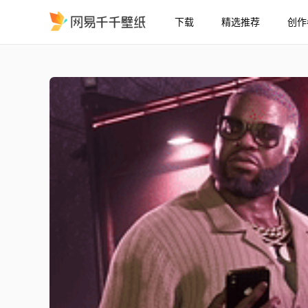
下载
精选推荐
创作
侠盗猎车手VI 布比·艾克
精选
侠盗猎车手VI | 布比·艾克