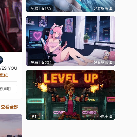
免费
160
好看壁纸
免费
234
好看壁纸
VES YOU
张壁纸
权声明
查看全部
￥1
小鹿子