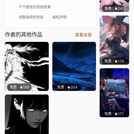
千千壁纸的惊艳效果
免费
240
好看壁
调整画质和性能
版权声明
作者的其他作品
查看全部
免费
176
｡✧Ma
免费
183
免费
204
免费
177
𝑬𝒗𝒆𝑾𝒊𝒏