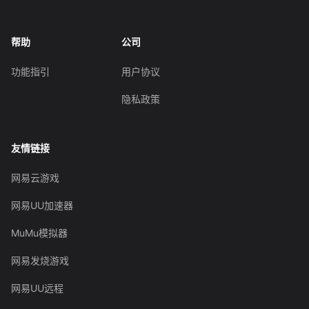
帮助
公司
功能指引
用户协议
隐私政策
友情链接
网易云游戏
网易UU加速器
MuMu模拟器
网易发烧游戏
网易UU远程