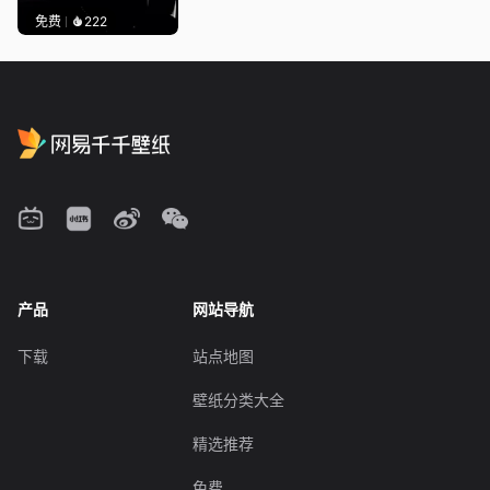
免费
222
产品
网站导航
下载
站点地图
壁纸分类大全
精选推荐
免费