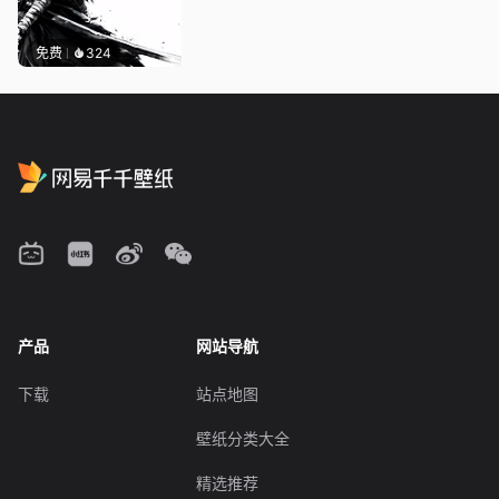
免费
324
产品
网站导航
下载
站点地图
壁纸分类大全
精选推荐