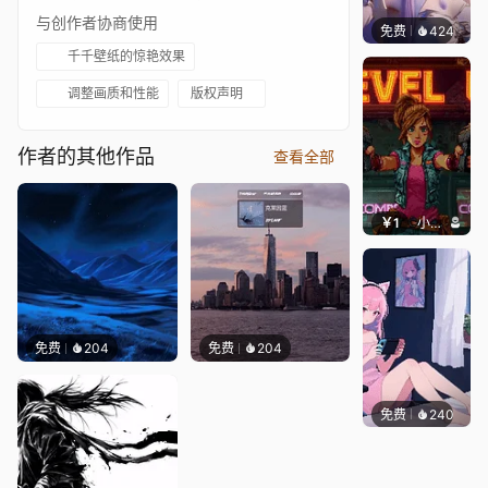
与创作者协商使用
免费
424
好看壁
千千壁纸的惊艳效果
调整画质和性能
版权声明
作者的其他作品
查看全部
￥1
小鹿子
免费
204
免费
204
免费
240
好看壁