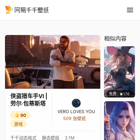
侠盗猎车手VI 劳尔·包蒂斯塔
精选
侠盗猎车手VI | 劳尔·包蒂斯塔
相似内容
免费
176
｡✧Ma
侠盗猎车手VI |
劳尔·包蒂斯塔
VERO LOVES YOU
90
509 张壁纸
游戏
千千动态格式
静态壁纸
3.1M