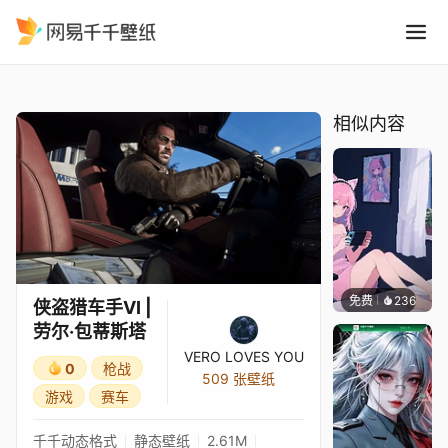
侠盗猎车手VI 劳尔·包蒂斯塔
精选
侠盗猎车手VI | 劳尔·包蒂斯塔
相似内容
免费
236
好看壁
侠盗猎车手VI |
劳尔·包蒂斯塔
VERO LOVES YOU
0
枪战
509 张壁纸
游戏
赛车
千千动态格式
静态壁纸
2.61M