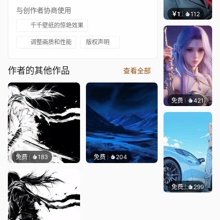
与创作者协商使用
￥1
112
宅婳氏
千千壁纸的惊艳效果
调整画质和性能
版权声明
作者的其他作品
查看全部
免费
421
好看壁
免费
183
免费
204
免费
299
Ado