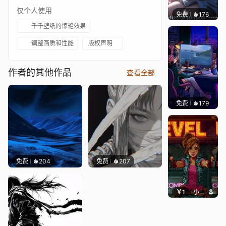
仅个人使用
免费
176
｡✧Ma
千千壁纸的惊艳效果
调整画质和性能
版权声明
作者的其他作品
查看全部
免费
179
𝑬𝒗𝒆𝑾𝒊𝒏
免费
204
免费
207
￥1
小鹿子