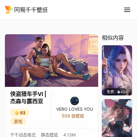
侠盗猎车手VI 杰森与露西亚
精选
侠盗猎车手VI | 杰森与露西亚
相似内容
免费
424
好看壁
侠盗猎车手VI |
杰森与露西亚
VERO LOVES YOU
93
509 张壁纸
游戏
千千动态格式
静态壁纸
4.13M