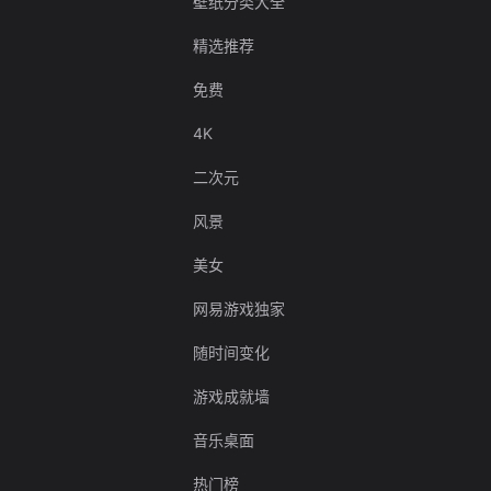
壁纸分类大全
精选推荐
免费
4K
二次元
风景
美女
网易游戏独家
随时间变化
游戏成就墙
音乐桌面
热门榜