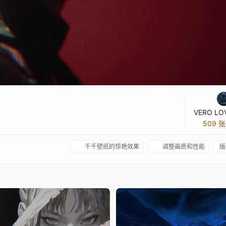
VERO LO
509 
千千壁纸的惊艳效果
调整画质和性能
版