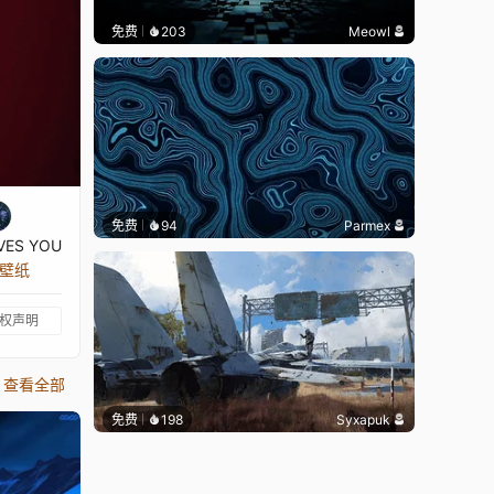
免费
203
Meowl
免费
94
Parmex
VES YOU
张壁纸
权声明
查看全部
免费
198
Syxapuk