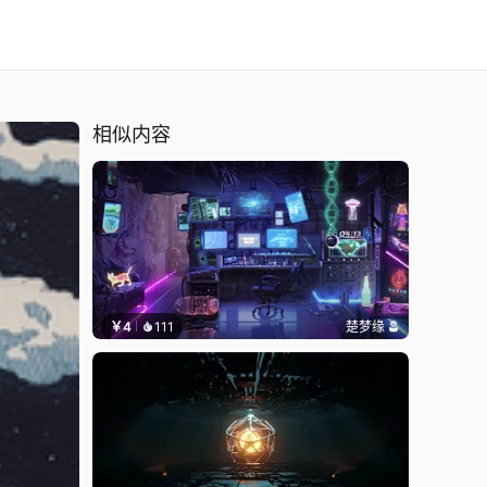
相似内容
￥4
111
楚梦缘