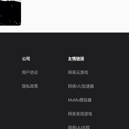
公司
友情链接
用户协议
网易云游戏
隐私政策
网易UU加速器
MuMu模拟器
网易发烧游戏
网易UU远程