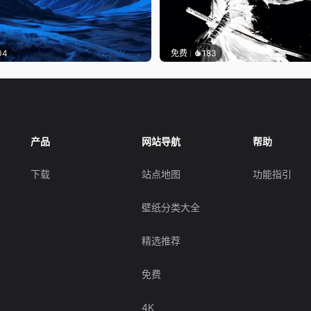
04
免费
183
产品
网站导航
帮助
下载
站点地图
功能指引
壁纸分类大全
精选推荐
免费
4K