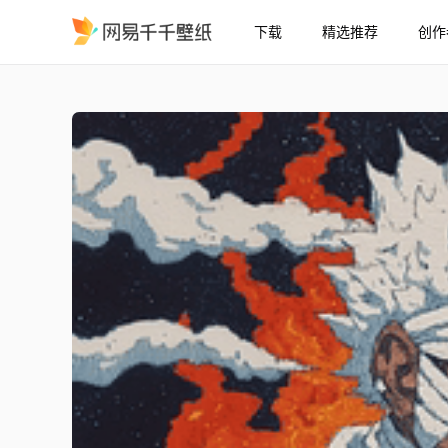
下载
精选推荐
创作
YessirSupra-超跑火焰之
精选
YessirSupra-超跑火焰之眼