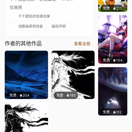
仅商用
免费
215
渔小小
千千壁纸的惊艳效果
调整画质和性能
版权声明
作者的其他作品
查看全部
免费
104
Kyllar
免费
204
免费
183
免费
112
Asuki