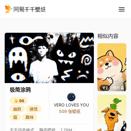
极简涂鸦
精选
极简涂鸦
相似内容
￥2
偶然
极简涂鸦
96
VERO LOVES YOU
幽默
搞怪
509 张壁纸
猫
趣味
千千动态格式
静态壁纸
1.78M