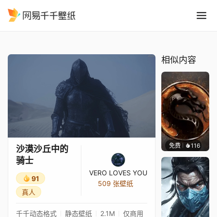
沙漠沙丘中的骑士
精选
沙漠沙丘中的骑士
相似内容
免费
116
ender
沙漠沙丘中的
骑士
VERO LOVES YOU
91
509 张壁纸
真人
千千动态格式
静态壁纸
2.1M
仅商用