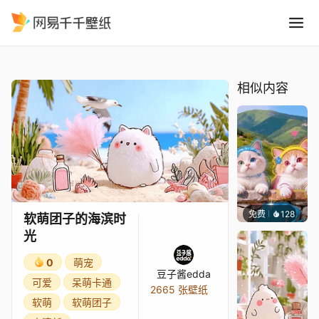
软萌团子的海滨时光
精选
软萌团子的海滨时光
相似内容
免费
128
豆子酱e
软萌团子的海滨时
光
0
萌宠
豆子酱edda
可爱
呆萌卡通
2665 张壁纸
软萌
软萌团子