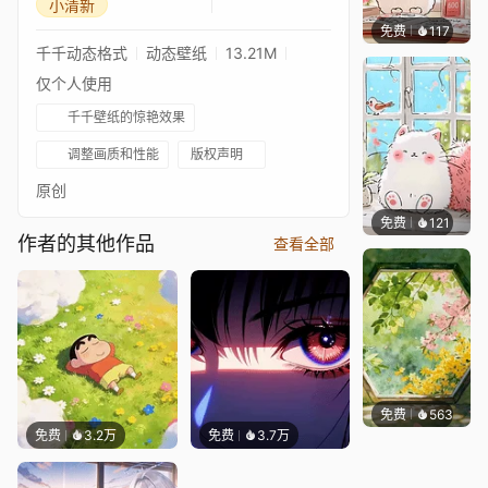
小清新
免费
117
豆子酱e
千千动态格式
动态壁纸
13.21M
仅个人使用
千千壁纸的惊艳效果
调整画质和性能
版权声明
原创
免费
121
豆子酱e
作者的其他作品
查看全部
免费
563
渔小小
免费
3.2万
免费
3.7万