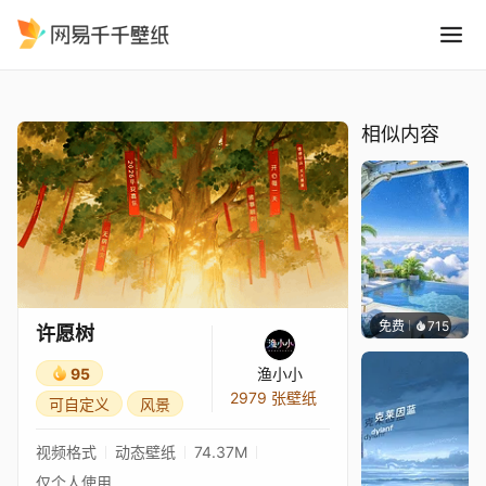
许愿树
精选
许愿树
相似内容
免费
715
豆子酱e
许愿树
95
渔小小
2979 张壁纸
可自定义
风景
视频格式
动态壁纸
74.37M
仅个人使用