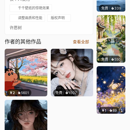
千千壁纸的惊艳效果
免费
339
冰茶Ln
调整画质和性能
版权声明
许愿树
作者的其他作品
查看全部
免费
550
渔小小
￥2
5601
免费
1007
￥1
89
叮叮当