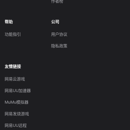
作者榜
帮助
公司
功能指引
用户协议
隐私政策
友情链接
网易云游戏
网易UU加速器
MuMu模拟器
网易发烧游戏
网易UU远程