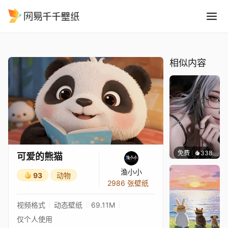
可爱的熊猫
精选
可爱的熊猫
相似内容
免费
338
哆啦壁
可爱的熊猫
渔小小
93
动物
2986 张壁纸
视频格式
动态壁纸
69.11M
仅个人使用