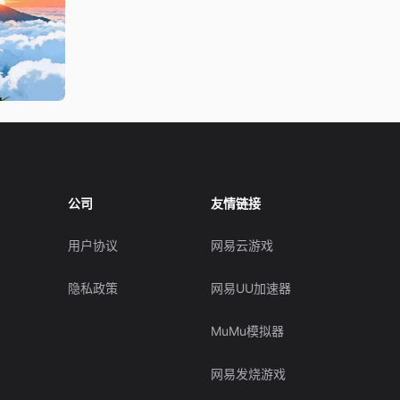
公司
友情链接
用户协议
网易云游戏
隐私政策
网易UU加速器
MuMu模拟器
网易发烧游戏