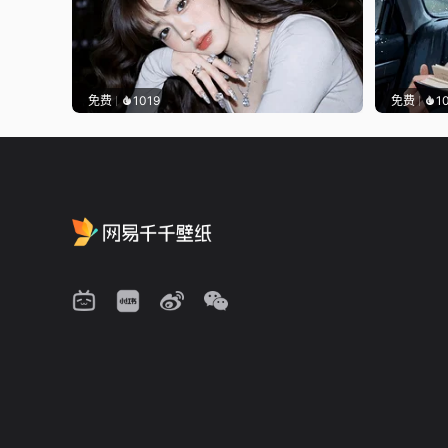
免费
1019
免费
1