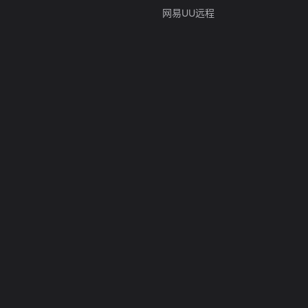
网易UU远程