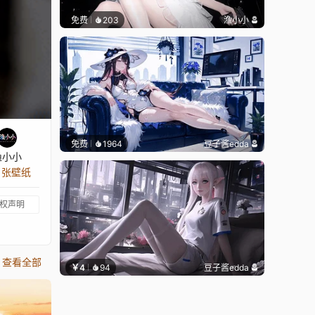
免费
203
渔小小
免费
1964
豆子酱edda
渔小小
6 张壁纸
权声明
查看全部
￥4
94
豆子酱edda