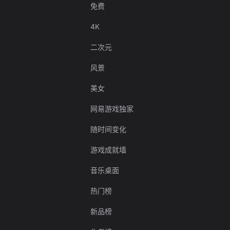
免费
4K
二次元
风景
美女
网易游戏独家
随时间变化
游戏成就墙
音乐桌面
热门榜
新品榜