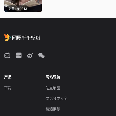
免费
1013
产品
网站导航
下载
站点地图
壁纸分类大全
精选推荐