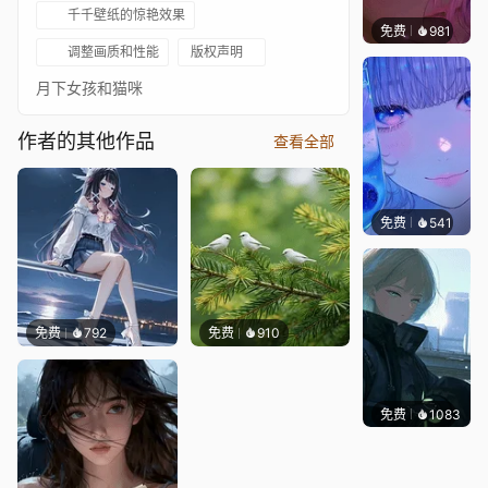
千千壁纸的惊艳效果
免费
981
辰东壁
调整画质和性能
版权声明
月下女孩和猫咪
作者的其他作品
查看全部
免费
541
辰东壁
免费
792
免费
910
免费
1083
辰东