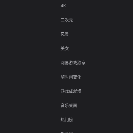
4K
二次元
风景
美女
网易游戏独家
随时间变化
游戏成就墙
音乐桌面
热门榜