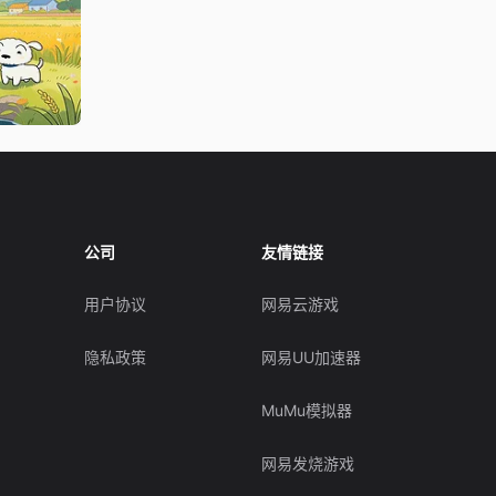
公司
友情链接
用户协议
网易云游戏
隐私政策
网易UU加速器
MuMu模拟器
网易发烧游戏