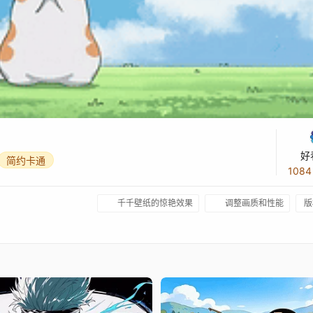
好
简约卡通
108
千千壁纸的惊艳效果
调整画质和性能
版