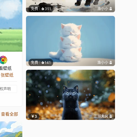
免费
351
渔小小
免费
141
渔小小
看壁纸
4 张壁纸
权声明
查看全部
￥3
江湖大风