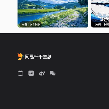
免费
4549
免费
5