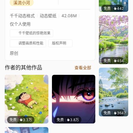
溪流小河
免费
442
豆子酱e
千千动态格式
动态壁纸
42.08M
仅个人使用
千千壁纸的惊艳效果
调整画质和性能
版权声明
原创
免费
454
豆子酱e
作者的其他作品
查看全部
免费
3647
豆子酱
免费
3.3万
免费
3.8万