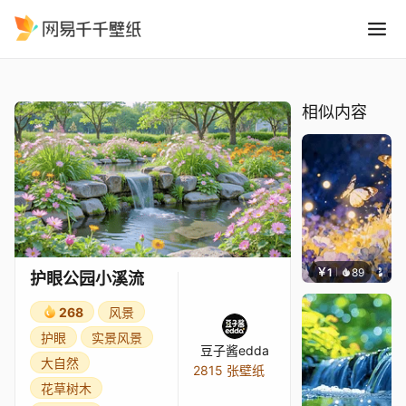
护眼公园小溪流
精选
护眼公园小溪流
相似内容
￥1
89
叮叮当
护眼公园小溪流
268
风景
护眼
实景风景
豆子酱edda
大自然
2815 张壁纸
花草树木