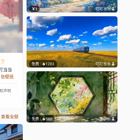
￥1
叮叮当当
免费
1283
叮叮当当
叮当当
0 张壁纸
权声明
查看全部
免费
566
渔小小