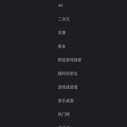
4K
二次元
风景
美女
网易游戏独家
随时间变化
游戏成就墙
音乐桌面
热门榜