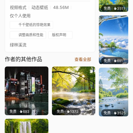
视频格式
动态壁纸
48.56M
免费
3511
豆子酱e
仅个人使用
千千壁纸的惊艳效果
调整画质和性能
版权声明
绿林溪流
作者的其他作品
查看全部
免费
691
豆子酱e
免费
693
免费
1372
免费
3525
豆子酱