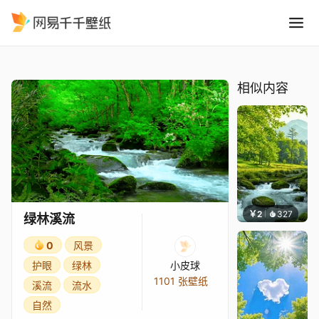
绿林溪流
精选
绿林溪流
相似内容
￥2
327
小皮
绿林溪流
0
风景
护眼
绿林
小皮球
1101 张壁纸
溪流
流水
自然