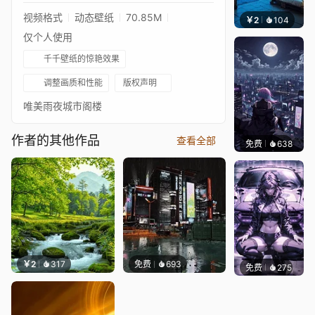
视频格式
动态壁纸
70.85M
￥2
104
小皮
仅个人使用
千千壁纸的惊艳效果
调整画质和性能
版权声明
唯美雨夜城市阁楼
作者的其他作品
查看全部
免费
638
鲨鲨啊
￥2
317
免费
693
免费
275
Ado