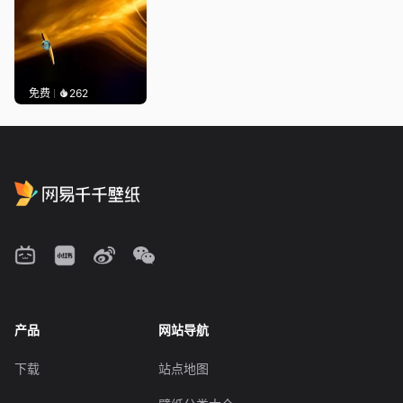
免费
262
产品
网站导航
下载
站点地图