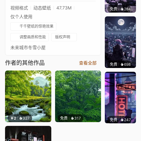
视频格式
动态壁纸
47.73M
免费
284
Ado
仅个人使用
千千壁纸的惊艳效果
调整画质和性能
版权声明
未来城市冬雪小屋
作者的其他作品
查看全部
免费
698
鲨鲨啊
￥2
327
免费
317
免费
247
鲨鲨啊