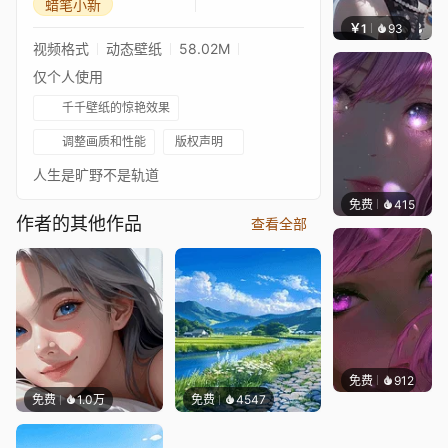
蜡笔小新
￥1
93
辰东壁
视频格式
动态壁纸
58.02M
仅个人使用
千千壁纸的惊艳效果
调整画质和性能
版权声明
人生是旷野不是轨道
免费
415
辰东壁
作者的其他作品
查看全部
免费
912
辰东壁
免费
1.0万
免费
4547