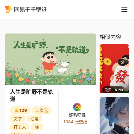
人生是旷野不是轨道
精选
人生是旷野不是轨道
相似内容
免费
260
好看壁
人生是旷野不是轨
道
129
二次元
好看壁纸
文字
动漫
1084 张壁纸
打工人
4k