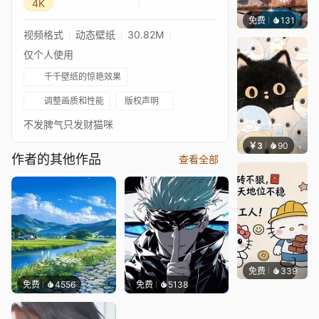
4K
免费
131
豆子酱e
视频格式
动态壁纸
30.82M
仅个人使用
千千壁纸的惊艳效果
调整画质和性能
版权声明
不发脾气只发财猫咪
￥3
90
叮叮当
作者的其他作品
查看全部
免费
339
渔小小
免费
4556
免费
5138