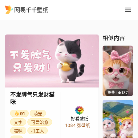
不发脾气只发财猫咪
精选
不发脾气只发财猫咪
相似内容
免费
137
好看壁
不发脾气只发财猫
咪
91
萌宠
好看壁纸
文字
可爱治愈
1084 张壁纸
猫咪
打工人