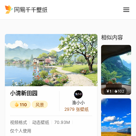
小清新田园
精选
小清新田园
相似内容
￥1
102
叮叮当
小清新田园
渔小小
110
风景
2979 张壁纸
视频格式
动态壁纸
70.93M
仅个人使用