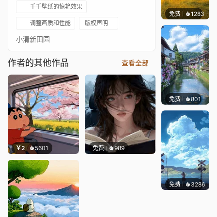
千千壁纸的惊艳效果
免费
1283
叮叮
调整画质和性能
版权声明
小清新田园
作者的其他作品
查看全部
免费
801
叮叮当
￥2
5601
免费
989
免费
3286
星梦