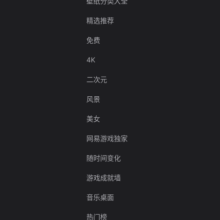
壁纸分类大全
精选推荐
免费
4K
二次元
风景
美女
网易游戏独家
随时间变化
游戏成就墙
音乐桌面
热门榜