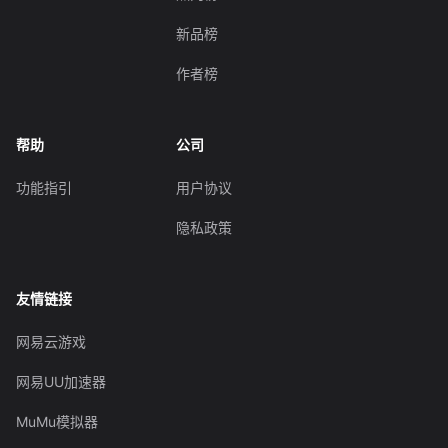
新品榜
作者榜
帮助
公司
功能指引
用户协议
隐私政策
友情链接
网易云游戏
网易UU加速器
MuMu模拟器